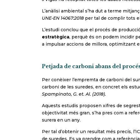
L’anàlisi ambiental s’ha dut a terme mitjan
UNE-EN 14067:2018
per tal de complir tots e
L’estudi conclou que el procés de producci
estratègica
, perquè és on podem incidir pe
a impulsar accions de millora, optimitzant e
Petjada de carboni abans del procé
Per conèixer l’empremta de carboni del suro
carboni de les suredes, en concret els est
Spampinato, G. et. Al. (2018).
Aquests estudis proposen xifres de segrest d
objectivitat més gran, s’ha pres com a refer
surera en un any.
Per tal d’obtenir un resultat més precís, l
de suredes. Es va prendre com a referència