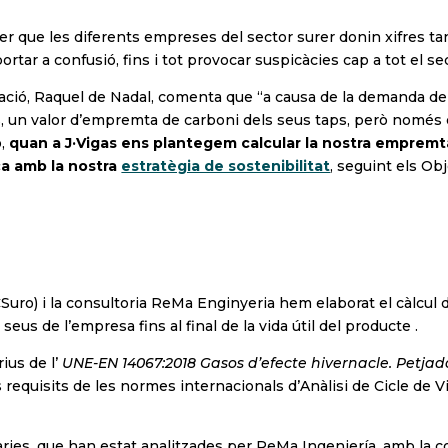
er que les diferents empreses del sector surer donin xifres tan
rtar a confusió, fins i tot provocar suspicàcies cap a tot el se
ovació, Raquel de Nadal, comenta que “a causa de la demanda de
ys, un valor d’empremta de carboni dels seus taps, però només d
ò,
quan a J·Vigas ens plantegem calcular la nostra empremt
ça amb la nostra
estratègia de sostenibilitat
, seguint els O
Suro) i la consultoria ReMa Enginyeria hem elaborat el càlcul 
seus de l’empresa fins al final de la vida útil del producte .
rius de l’
UNE-EN 14067:2018 Gasos d’efecte hivernacle. Petjada
 requisits de les normes internacionals d’Anàlisi de Cicle de 
ries, que han estat analitzades per ReMa Ingeniería, amb la col