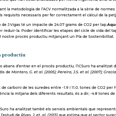
çant la metodologia de l’ACV normalitzada a la sèrie de norme
ls requisits necessaris per fer correctament el càlcul de la pet
ó de J·Vigas té un impacte de 24.07 grams de CO2 per tap.
Aque
r reduir-la. Poder identificar les etapes del cicle de vida de
l nostre procés productiu mitjançant un Pla de Sostenibilitat.
s productiu
 abans d’entrar en el procés productiu, l’ICSuro ha analitzat 
udis de
Montero, G. et al. (2005); Pereira, J.S. et al. (2007); Gracia,
e carboni de les suredes entre -1.9 i 11.0, tones de CO2 per he
ència la mitjana dels diferents resultats, és a dir, -4.8 tones 
’ICSuro ha analitzat també els serveis ambientals que represent
 l’estudi de
Rives, J. et. al. (2013)
que estima que el sector surer