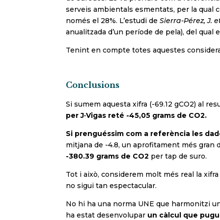
serveis ambientals esmentats, per la qual c
només el 28%. L’estudi de
Sierra-Pérez, J. et
anualitzada d’un període de pela), del qual 
Tenint en compte totes aquestes consideraci
Conclusions
Si sumem aquesta xifra (-69.12 gCO2) al resu
per J·Vigas reté -45,05 grams de CO2.
Si prenguéssim com a referència les dade
mitjana de -4.8, un aprofitament més gran d
-380.39 grams de CO2
per tap de suro.
Tot i això, considerem molt més real la xifr
no sigui tan espectacular.
No hi ha una norma UNE que harmonitzi un mè
ha estat desenvolupar
un càlcul que pugui