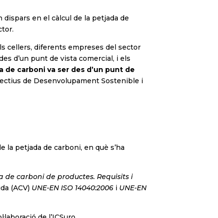
 dispars en el càlcul de la petjada de
ctor.
ls cellers, diferents empreses del sector
es d’un punt de vista comercial, i els
a de carboni va ser des d’un punt de
bjectius de Desenvolupament Sostenible i
de la petjada de carboni, en què s’ha
 de carboni de productes. Requisits i
Vida (ACV)
UNE-EN ISO 14040:2006
i
UNE-EN
·laboració de l’ICSuro.