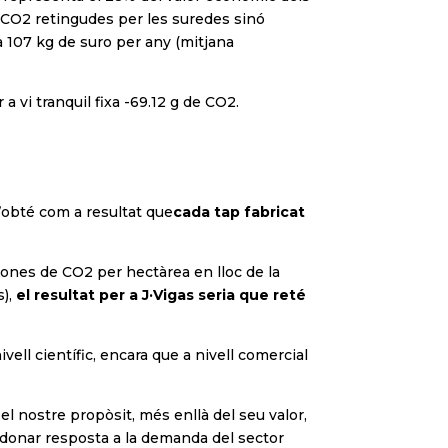
e CO2 retingudes per les suredes sinó
a 107 kg de suro per any (mitjana
 vi tranquil fixa -69.12 g de CO2.
s’obté com a resultat que
cada tap fabricat
 tones de CO2 per hectàrea en lloc de la
s),
el resultat per a J·Vigas seria que reté
vell científic, encara que a nivell comercial
l nostre propòsit, més enllà del seu valor,
e donar resposta a la demanda del sector