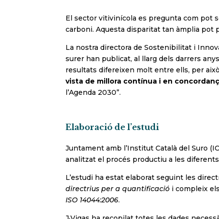
El sector vitivinícola es pregunta com pot s
carboni. Aquesta disparitat tan àmplia pot po
La nostra directora de Sostenibilitat i Inn
surer han publicat, al llarg dels darrers an
resultats difereixen molt entre ells, per aix
vista de millora contínua i en concordan
l’Agenda 2030”.
Elaboració de l’estudi
Juntament amb l’Institut Català del Suro (IC
analitzat el procés productiu a les diferents 
L’estudi ha estat elaborat seguint les direct
directrius per a quantificació
i compleix els
ISO 14044:2006
.
J·Vigas ha recopilat totes les dades necessà