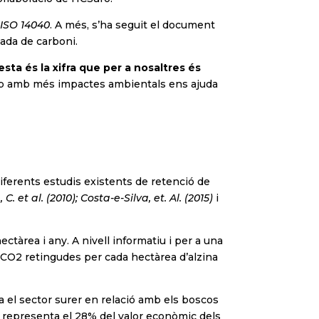
s
ISO 14040
. A més, s’ha seguit el document
jada de carboni.
sta és la xifra que per a nosaltres és
l tap amb més impactes ambientals ens ajuda
diferents estudis existents de retenció de
 C. et al. (2010); Costa-e-Silva, et. Al. (2015)
i
ctàrea i any. A nivell informatiu i per a una
de CO2 retingudes per cada hectàrea d’alzina
a el sector surer en relació amb els boscos
 representa el 28% del valor econòmic dels