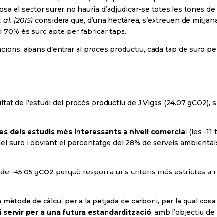
osa el sector surer no hauria d’adjudicar-se totes les tones d
 al. (2015)
considera que, d’una hectàrea, s’extreuen de mitjan
el 70% és suro apte per fabricar taps.
ons, abans d’entrar al procés productiu, cada tap de suro per a
ltat de l’estudi del procés productiu de J·Vigas (24.07 gCO2), 
s dels estudis més interessants a nivell comercial
(les -11
el suro i obviant el percentatge del 28% de serveis ambiental
a de -45.05 gCO2 perquè respon a uns criteris més estrictes a ni
tode de càlcul per a la petjada de carboni, per la qual cosa e
 servir per a una futura estandardització
, amb l’objectiu d