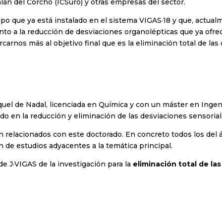
lán del Corcho (ICSuro) y otras empresas del sector.
po que ya está instalado en el sistema VIGAS·18 y que, actua
nto a la reducción de desviaciones organolépticas que ya ofre
rnos más al objetivo final que es la eliminación total de las
uel de Nadal, licenciada en Química y con un máster en Ingen
 en la reducción y eliminación de las desviaciones sensorial
 relacionados con este doctorado. En concreto todos los del á
n de estudios adyacentes a la temática principal.
de J·VIGAS de la investigación para la
eliminación total de la