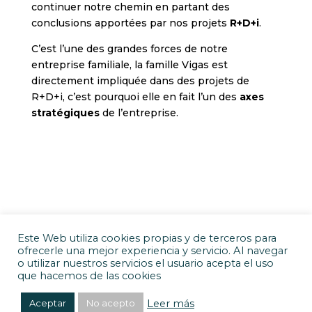
continuer notre chemin en partant des
conclusions apportées par nos projets
R+D+i
.
C’est l’une des grandes forces de notre
entreprise familiale, la famille Vigas est
directement impliquée dans des projets de
R+D+i, c’est pourquoi elle en fait l’un des
axes
stratégiques
de l’entreprise.
Este Web utiliza cookies propias y de terceros para
J.VIGAS S.A · C/ Clavé 49-53 · 17200 Palafrugell,
ofrecerle una mejor experiencia y servicio. Al navegar
Girona · T: +34 972 300 737 · jvigas@jvigas.com
o utilizar nuestros servicios el usuario acepta el uso
Política de privacidad
|
Política de Cookies
|
Aviso
que hacemos de las cookies
legal
|
Créditos
Leer más
Aceptar
No acepto